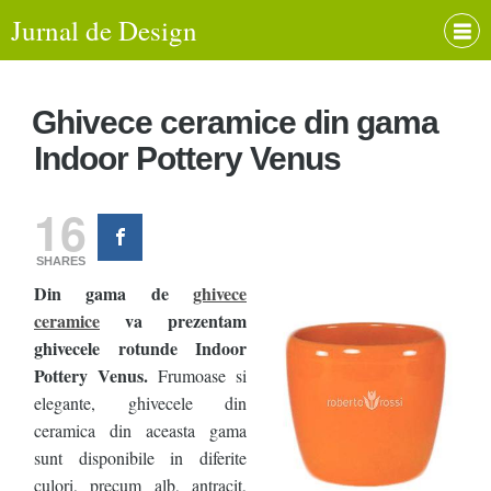
Jurnal de Design
Ghivece ceramice din gama
Indoor Pottery Venus
16
SHARES
Din gama de
ghivece
ceramice
va prezentam
ghivecele rotunde Indoor
Pottery Venus.
Frumoase si
elegante, ghivecele din
ceramica din aceasta gama
sunt disponibile in diferite
culori, precum alb, antracit,