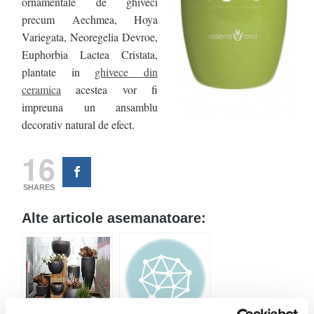
ornamentale de ghiveci
precum Aechmea, Hoya
Variegata, Neoregelia Devroe,
Euphorbia Lactea Cristata,
plantate in
ghivece din
ceramica
acestea vor fi
impreuna un ansamblu
decorativ natural de efect.
16
SHARES
Alte articole asemanatoare: