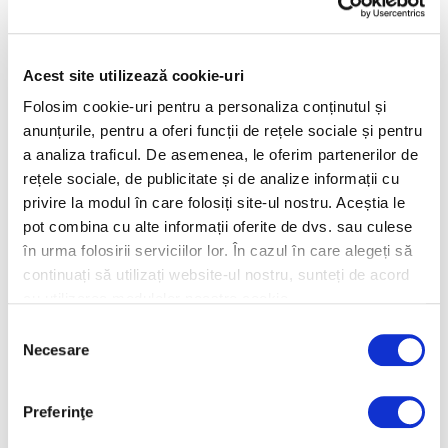
Ghivecele
Ghivece si boluri
ceramice
decorative din
Anthracite,
ceramica Rainbow
Acest site utilizează cookie-uri
eleganta si sanatate
Folosim cookie-uri pentru a personaliza conținutul și
pentru plantele tale
anunțurile, pentru a oferi funcții de rețele sociale și pentru
a analiza traficul. De asemenea, le oferim partenerilor de
rețele sociale, de publicitate și de analize informații cu
privire la modul în care folosiți site-ul nostru. Aceștia le
pot combina cu alte informații oferite de dvs. sau culese
în urma folosirii serviciilor lor. În cazul în care alegeți să
continuați să utilizați website-ul nostru, sunteți de acord
Ghivece si vaze
Ghivece ceramice,
cu utilizarea modulelor noastre cookie.
ceramice cu aspect
vase decorative
antichizat
deosebite cu
Selecția
Necesare
design clasic sau
consimțământului
modern
Preferinţe