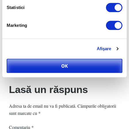
Statistici
Marketing
Ghivece din
ciment si nisip sau
fibra de sticla
Afişare
OK
Lasă un răspuns
Adresa ta de email nu va fi publicată.
Câmpurile obligatorii
sunt marcate cu
*
Comentariu
*