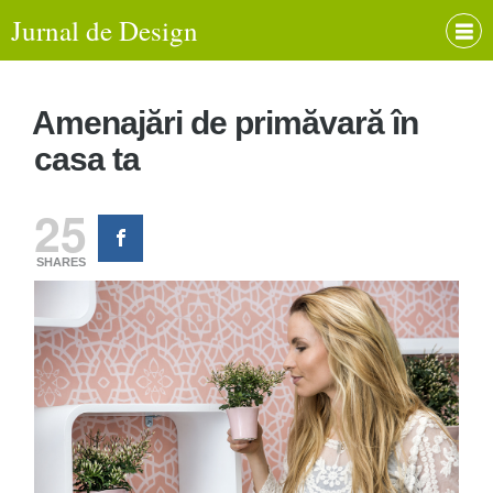
Jurnal de Design
Amenajări de primăvară în
casa ta
25
SHARES