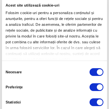
frumos. Sunt excelente pentru dormitoare!
Acest site utilizează cookie-uri
Folosim cookie-uri pentru a personaliza conținutul și
Alege plantele potrivite
anunțurile, pentru a oferi funcții de rețele sociale și pentru
Aşadar, după ce ai gândit planul, treci la aplicarea lui:
a analiza traficul. De asemenea, le oferim partenerilor de
achiziţionarea de plante noi,
pământ proaspăt şi de
rețele sociale, de publicitate și de analize informații cu
calitate
, tutori,
îngrăşământ
,
ghivece și jardiniere
,
privire la modul în care folosiți site-ul nostru. Aceștia le
pot combina cu alte informații oferite de dvs. sau culese
suporturi adecvate
,
elemente decorative
, etc.
Bineînţeles
în urma folosirii serviciilor lor. În cazul în care alegeți să
că cel mai simplu este să ţi le cumperi online, însă nimic nu
continuați să utilizați website-ul nostru, sunteți de acord
se compară cu drumul la un centru de grădinărit aşa încât să
cu utilizarea modulelor noastre cookie.
adulmeci cu plăcere parfumul florilor, să simţi mirosul reavăn
de pământ proaspăt şi să îţi imaginezi cum va arata casa sau
Selecția
Necesare
balconul tău cu toate acele “ingrediente” deosebite puse
consimțământului
laolaltă. Dar, ştim! Eşti foarte ocupată cu lucruri importante.
Până la urmă, magazinele online există tocmai pentru
Preferinţe
oameni ocupaţi.
Statistici