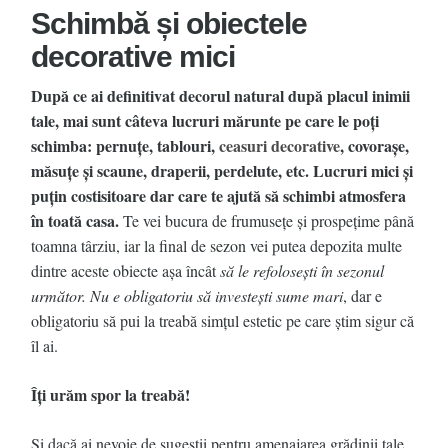
Schimbă și obiectele
decorative mici
După ce ai definitivat decorul natural după placul inimii
tale, mai sunt câteva lucruri mărunte pe care le poţi
schimba: pernuţe, tablouri,
ceasuri decorative
, covoraşe,
măsuţe şi scaune, draperii, perdelute, etc. Lucruri mici şi
puţin costisitoare dar care te ajută să schimbi atmosfera
în toată casa.
Te vei bucura de frumuseţe şi prospeţime până
toamna târziu, iar la final de sezon vei putea depozita multe
dintre aceste obiecte aşa încât
să le refolosești în sezonul
următor.
Nu e obligatoriu să investeşti sume mari
, dar e
obligatoriu să pui la treabă simţul estetic pe care ştim sigur că
îl ai.
Îţi urăm spor la treabă!
Şi dacă ai nevoie de sugestii pentru amenajarea grădinii tale,