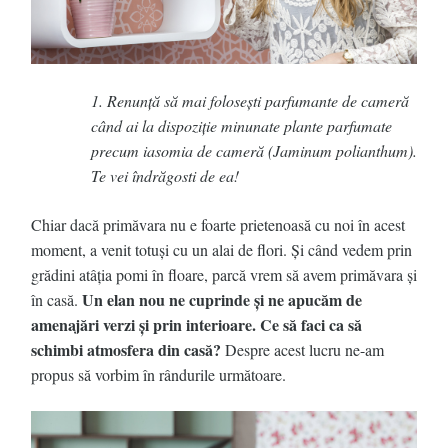
1. Renunță să mai folosești parfumante de cameră
când ai la dispoziție minunate plante parfumate
precum iasomia de cameră (Jaminum polianthum).
Te vei îndrăgosti de ea!
Chiar dacă primăvara nu e foarte prietenoasă cu noi în acest
moment, a venit totuşi cu un alai de flori. Şi când vedem prin
grădini atâţia pomi în floare, parcă vrem să avem primăvara şi
Un elan nou ne cuprinde şi ne apucăm de
în casă.
amenajări verzi şi prin interioare. Ce să faci ca să
schimbi atmosfera din casă?
Despre acest lucru ne-am
propus să vorbim în rândurile următoare.