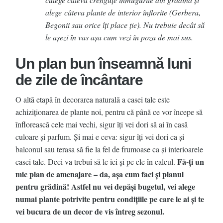
alege câteva plante de interior înflorite (Gerbera,
Begonii sau orice îți place ție). Nu trebuie decât să
le așezi în vas așa cum vezi în poza de mai sus.
Un plan bun înseamnă luni
de zile de încântare
O altă etapă în decorarea naturală a casei tale este
achiziţionarea de plante noi, pentru că până ce vor începe să
înflorească cele mai vechi, sigur îţi vei dori să ai în casă
culoare şi parfum. Şi mai e ceva: sigur îţi vei dori ca şi
balconul sau terasa să fie la fel de frumoase ca şi interioarele
Fă-ţi un
casei tale. Deci va trebui să le iei şi pe ele în calcul.
mic plan de amenajare – da, aşa cum faci şi planul
pentru grădină! Astfel nu vei depăşi bugetul, vei alege
numai plante potrivite pentru condiţiile pe care le ai şi te
vei bucura de un decor de vis întreg sezonul.