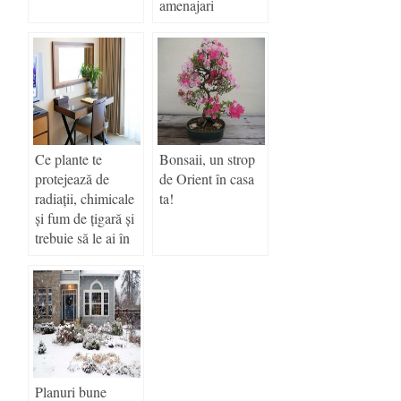
amenajari
interioare
Ce plante te
Bonsaii, un strop
protejează de
de Orient în casa
radiații, chimicale
ta!
și fum de țigară și
trebuie să le ai în
casa ta?
Planuri bune