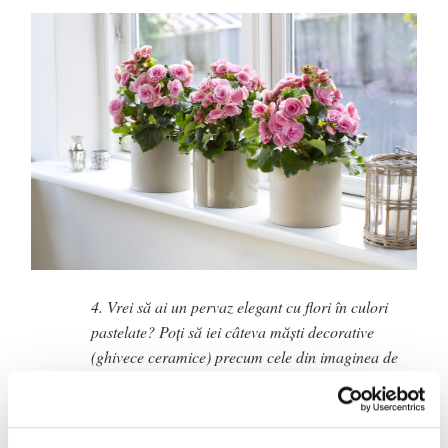
4. Vrei să ai un pervaz elegant cu flori în culori
pastelate? Poți să iei câteva măști decorative
(ghivece ceramice) precum cele din imaginea de
mai sus și să pui în ele Begonii elatior cu flori de
un roz delicat. Mai multe plante la fel realizează o
pată de culoare și luminează camera foarte