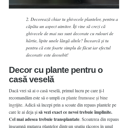
2. Decorează chiar tu ghivecele plantelor, pentru a
căpăta un aspect uimitor. Îți vine să crezi că
ghivecele de mai sus sunt decorate cu rulouri de
hârtie, lipite unele lângă altele? Încearcă și tu
pentru că este foarte simplu de făcut iar efectul
decorativ este deosebit!
Decor cu plante pentru o
casă veselă
Dacă vrei să ai o casă veselă, primul lucru pe care ţi-l
recomandăm este să o umpli cu
plante frumoase şi bine
îngrijite
. Adică să începi prin a scoate din repaus plantele pe
să vezi exact ce nevoi trebuie împlinite.
care le ai deja şi
Cel mai adesea trebuie transplantate
. Scoaterea din repaus
înseamnă mutarea plantelor dintr-un spaţiu răcoros în unul