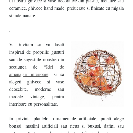
ul nostru ghivece si vase decorative din plastic, metalice sau
ceramice, ghivece hand made, prelucrate si finisate cu migala
si indemanare.
.
Va invitam sa va lasati
inspirati de propriile gusturi
sau de sugestiile noastre din
sectiunea de “
Idei de
amenajari interioare
” si sa
alegeti ghivece si vase
deosebite, moderne sau
modele vintage, pentru
interioare cu personalitate.
In privinta plantelor ornamentale artificiale, puteti alege
bonsai, maslini artificiali sau ficus si buxusi, dafini sau