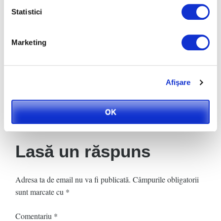
Statistici
Marketing
Amenajari
interioare, plante si
flori de primavara
Afişare
OK
Lasă un răspuns
Adresa ta de email nu va fi publicată.
Câmpurile obligatorii
sunt marcate cu
*
Comentariu
*