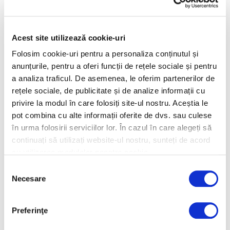
Amenajari,
Amenajari,
decoratiuni
decoratiuni
interioare moderne
HoReCa
Acest site utilizează cookie-uri
pentru apartamente
Folosim cookie-uri pentru a personaliza conținutul și
anunțurile, pentru a oferi funcții de rețele sociale și pentru
a analiza traficul. De asemenea, le oferim partenerilor de
rețele sociale, de publicitate și de analize informații cu
privire la modul în care folosiți site-ul nostru. Aceștia le
pot combina cu alte informații oferite de dvs. sau culese
în urma folosirii serviciilor lor. În cazul în care alegeți să
continuați să utilizați website-ul nostru, sunteți de acord
Amenajari si
Palmieri artificiali
cu utilizarea modulelor noastre cookie.
decoratiuni de lux:
pentru amenajari
o plaja exotica,
interioare si de
Selecția
terase si cluburi
exterior
Necesare
consimțământului
exclusiviste
Preferinţe