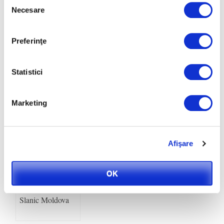
Necesare
consimțământului
Aronia sau
Decoratiuni si
Preferinţe
Scorusul: un
cadouri de Craciun
arbust cu flori si
la preturi de Black
frunze decorative
Friday
Statistici
si calitati
terapeutice
deosebite
Marketing
Afişare
Cadouri speciale
OK
de Craciun si un
Revelion 2013 la
Slanic Moldova