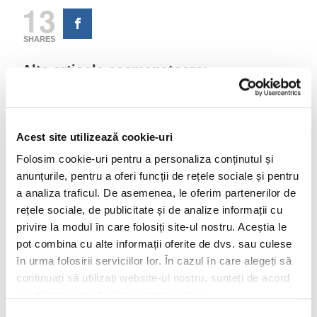
13
SHARES
Alte articole asemanatoare:
Acest site utilizează cookie-uri
Folosim cookie-uri pentru a personaliza conținutul și
anunțurile, pentru a oferi funcții de rețele sociale și pentru
Flori artificiale,
Flori artificiale,
a analiza traficul. De asemenea, le oferim partenerilor de
buchete si
buchete si
rețele sociale, de publicitate și de analize informații cu
aranjamente pentru
aranjamente pentru
privire la modul în care folosiți site-ul nostru. Aceștia le
evenimente
evenimente
pot combina cu alte informații oferite de dvs. sau culese
speciale
speciale
în urma folosirii serviciilor lor. În cazul în care alegeți să
continuați să utilizați website-ul nostru, sunteți de acord
cu utilizarea modulelor noastre cookie.
Selecția