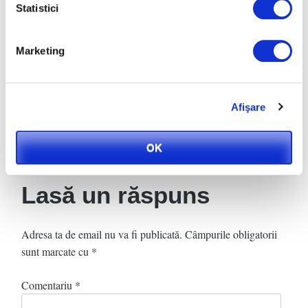
Statistici
Cadouri speciale
Marketing
de Craciun si un
Revelion 2013 la
Slanic Moldova
Afişare
OK
Lasă un răspuns
Adresa ta de email nu va fi publicată.
Câmpurile obligatorii
sunt marcate cu
*
Comentariu
*