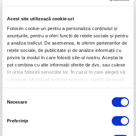
buchete si
pentru Sf. Valentin
aranjamente pentru
Acest site utilizează cookie-uri
evenimente
speciale
Folosim cookie-uri pentru a personaliza conținutul și
anunțurile, pentru a oferi funcții de rețele sociale și pentru
a analiza traficul. De asemenea, le oferim partenerilor de
rețele sociale, de publicitate și de analize informații cu
privire la modul în care folosiți site-ul nostru. Aceștia le
pot combina cu alte informații oferite de dvs. sau culese
în urma folosirii serviciilor lor. În cazul în care alegeți să
Flori și plante
Flori și plante
continuați să utilizați website-ul nostru, sunteți de acord
artificiale pentru
naturale în
cu utilizarea modulelor noastre cookie.
încântarea ta!
aranjamente de
Selecția
iarnă
Necesare
consimțământului
Preferinţe