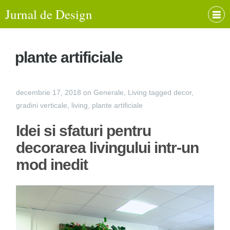
Jurnal de Design
plante artificiale
decembrie 17, 2018
on
Generale
,
Living
tagged
decor
,
gradini verticale
,
living
,
plante artificiale
Idei si sfaturi pentru
decorarea livingului intr-un
mod inedit