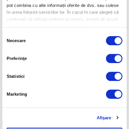
decora livingul, făcându-l …
pot combina cu alte informații oferite de dvs. sau culese
în urma folosirii serviciilor lor. În cazul în care alegeți să
continuați să utilizați website-ul nostru, sunteți de acord
cu utilizarea modulelor noastre cookie.
Selecția
Necesare
Cauta articole
consimțământului
Search
Preferinţe
for:
Cele mai noi articole
Statistici
Idei de Aranjare a Plantelor în Balcon sau
Terasă Mică
Marketing
Plante de apartament rezistente la căldură
– Ghid pentru verile toride
Afişare