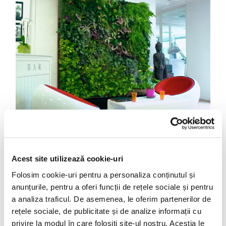
Acest site utilizează cookie-uri
Cum îți poți decora spațiile interioare cu cele mai
Folosim cookie-uri pentru a personaliza conținutul și
încântătoare tablouri verzi Circulă milioane de fotografii cu
anunțurile, pentru a oferi funcții de rețele sociale și pentru
fel și fel de idei de amenajare a livingului, de unde oricine se
a analiza traficul. De asemenea, le oferim partenerilor de
poate inspira în a face alegerile potrivite pentru gusturile sale.
rețele sociale, de publicitate și de analize informații cu
Însă, trebuie să recunoaștem că un mod unic și natural de a
privire la modul în care folosiți site-ul nostru. Aceștia le