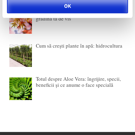
OK
Top 10 flori de toamnă și arbuști pentru
grădina ta de vis
Cum să crești plante în apă: hidrocultura
Totul despre Aloe Vera: îngrijire, specii,
beneficii și ce anume o face specială