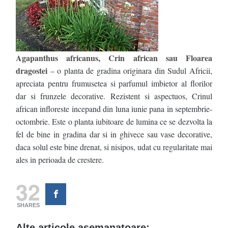
Agapanthus africanus, Crin african sau Floarea
dragostei
– o planta de gradina originara din Sudul Africii,
apreciata pentru frumusetea si parfumul imbietor al florilor
dar si frunzele decorative. Rezistent si aspectuos, Crinul
african infloreste incepand din luna iunie pana in septembrie-
octombrie. Este o planta iubitoare de lumina ce se dezvolta la
fel de bine in gradina dar si in ghivece sau vase decorative,
daca solul este bine drenat, si nisipos, udat cu regularitate mai
ales in perioada de crestere.
32
SHARES
Alte articole asemanatoare: