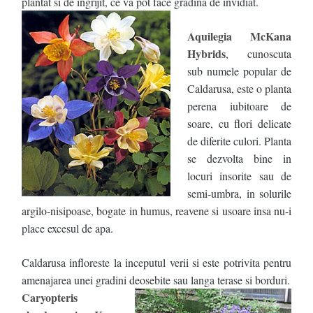
plantat si de ingrijit, ce va pot face gradina de invidiat.
Aquilegia McKana
Hybrids
, cunoscuta
sub numele popular de
Caldarusa, este o planta
perena iubitoare de
soare, cu flori delicate
de diferite culori. Planta
se dezvolta bine in
locuri insorite sau de
semi-umbra, in solurile
argilo-nisipoase, bogate in humus, reavene si usoare insa nu-i
place excesul de apa.
Caldarusa infloreste la inceputul verii si este potrivita pentru
amenajarea unei gradini deosebite sau langa terase si borduri.
Caryopteris