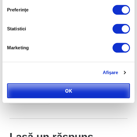
elegante si
pentru grădina ta
Preferinţe
rezistente pentru
de vis
plante sanatoase si
frumoase
Statistici
Marketing
Flori și plante
Afişare
artificiale pentru
încântarea ta!
OK
Lasă un răspuns