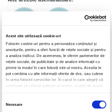
Acest site utilizează cookie-uri
Gradina mea e cea
Ghivece din ratan
Folosim cookie-uri pentru a personaliza conținutul și
mai frumoasa !
artificial pentru
anunțurile, pentru a oferi funcții de rețele sociale și pentru
Flori si plante
plante frumoase si
a analiza traficul. De asemenea, le oferim partenerilor de
decorative de
sanatoase
rețele sociale, de publicitate și de analize informații cu
exterior
privire la modul în care folosiți site-ul nostru. Aceștia le
pot combina cu alte informații oferite de dvs. sau culese
în urma folosirii serviciilor lor. În cazul în care alegeți să
continuați să utilizați website-ul nostru, sunteți de acord
cu utilizarea modulelor noastre cookie.
Selecția
Necesare
Ghivece
Top 10 flori de
consimțământului
inteligente,
toamnă și arbuști