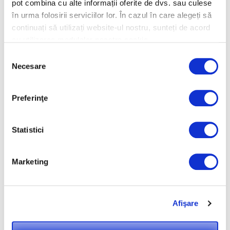
pot combina cu alte informații oferite de dvs. sau culese
Amenajari,
Sa ne pregatim
în urma folosirii serviciilor lor. În cazul în care alegeți să
decoratiuni
casa pentru
continuați să utilizați website-ul nostru, sunteți de acord
interioare moderne
sarbatori!
cu utilizarea modulelor noastre cookie.
pentru apartamente
Decoratiuni,
amenajari
Selecția
Necesare
interioare
consimțământului
Preferinţe
Statistici
Amenajati
interioare placute
Marketing
si primitoare
pentru unitatea
HoReCa pe care o
detineti!
Afişare