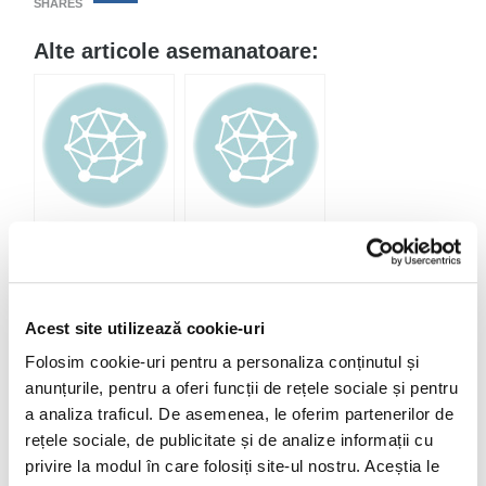
SHARES
Alte articole asemanatoare:
Amenajari si
Amenajari
decoratiuni de lux:
interioare, plante si
o plaja exotica,
ghivece decorative
terase si cluburi
HoReCa
exclusiviste
Acest site utilizează cookie-uri
Folosim cookie-uri pentru a personaliza conținutul și
anunțurile, pentru a oferi funcții de rețele sociale și pentru
a analiza traficul. De asemenea, le oferim partenerilor de
rețele sociale, de publicitate și de analize informații cu
privire la modul în care folosiți site-ul nostru. Aceștia le