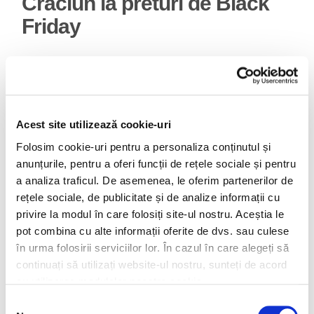
Craciun la preturi de Black
Friday
Odata cu apropierea sarbatorilor de iarna, traim deja emotiile
pregatirilor pentru Craciun: trebuie sa cumparam bradutul si
inca nu stim daca vom alege unul cu lumini sau un brad
artificial clasic, pe care sa-l impodobim cu globuri
Acest site utilizează cookie-uri
stralucitoare si ornamente. Nu trebuie sa lipseasca nici
Folosim cookie-uri pentru a personaliza conținutul și
coronitele decorative din ramuri de brad si fructe de padure
anunțurile, pentru a oferi funcții de rețele sociale și pentru
…
a analiza traficul. De asemenea, le oferim partenerilor de
rețele sociale, de publicitate și de analize informații cu
privire la modul în care folosiți site-ul nostru. Aceștia le
pot combina cu alte informații oferite de dvs. sau culese
octombrie 18, 2013
on
Idei de cadouri
în urma folosirii serviciilor lor. În cazul în care alegeți să
continuați să utilizați website-ul nostru, sunteți de acord
Black Friday 2013:
cu utilizarea modulelor noastre cookie.
decoratiuni interioare la
Selecția