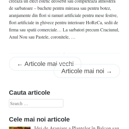
creeaza un efect estetic deosebit sau completeaza atmosfera
de sarbatoare – buchete pentru mireasa sau pentru botez,
aranjamente din flori si ramuri artificiale pentru mese festive,
flori artificiale in ghivece pentru interioare HoReCa, sedii de
firma sau spatii comerciale… La sarbatori precum Craciunul,
Anul Nou sau Pastele, coronitele, …
Posts
←
Articole mai vechi
Articole mai noi
→
navigation
Cauta articole
Search
for:
Cele mai noi articole
Idei de Aranjare a Plantelor în Balcon sau