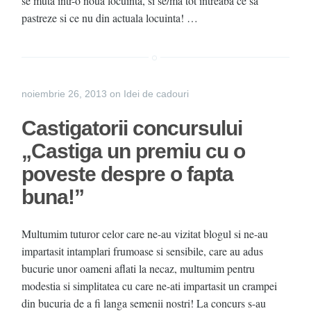
se muta intr-o noua locuinta, si se/ma tot intreaba ce sa
pastreze si ce nu din actuala locuinta! …
noiembrie 26, 2013
on
Idei de cadouri
Castigatorii concursului
„Castiga un premiu cu o
poveste despre o fapta
buna!”
Multumim tuturor celor care ne-au vizitat blogul si ne-au
impartasit intamplari frumoase si sensibile, care au adus
bucurie unor oameni aflati la necaz, multumim pentru
modestia si simplitatea cu care ne-ati impartasit un crampei
din bucuria de a fi langa semenii nostri! La concurs s-au