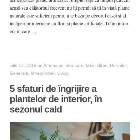
acasă sau călătoritul frecvent nu îți permit să ții în viață plante
naturale este suficient pentru a te baza pe decorul casei și al
încăperilor interioare cu flori și plante artificiale. Trăim într-o
eră în care …
iulie 17, 2019
on
Amenajari interioare
,
Baie
,
Birou
,
Dormitor
,
Generale
,
Intreprinderi
,
Living
5 sfaturi de îngrijire a
plantelor de interior, în
sezonul cald