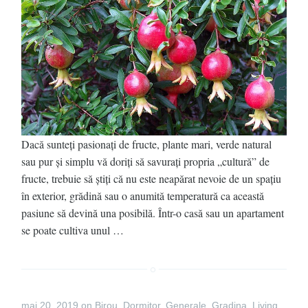
Dacă sunteți pasionați de fructe, plante mari, verde natural
sau pur și simplu vă doriți să savurați propria „cultură” de
fructe, trebuie să știți că nu este neapărat nevoie de un spațiu
în exterior, grădină sau o anumită temperatură ca această
pasiune să devină una posibilă. Într-o casă sau un apartament
se poate cultiva unul …
mai 20, 2019
on
Birou
,
Dormitor
,
Generale
,
Gradina
,
Living