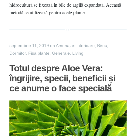
hidrocultură se fixează în bile de argilă expandată. Această
metodă se utilizează pentru acele plante …
septembrie 11, 2019
on
Amenajari interioare
,
Birou
,
Dormitor
,
Fisa plante
,
Generale
,
Living
Totul despre Aloe Vera:
îngrijire, specii, beneficii și
ce anume o face specială