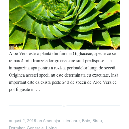
Aloe Vera este o plantă din familia Gigliaceae, specie ce se
remarcă prin frunzele lor groase care sunt predispuse la a
înmagazina apa pentru a rezista perioadelor lungi de secetă.
Originea acestei specii nu este determinată cu exactitate, însă
important este că există peste 240 de specii de Aloe Vera ce
pot fi găsite în …
august 2, 2019
on
Amenajari interioare
,
Baie
,
Birou
,
Dormitor
,
Generale
,
Living