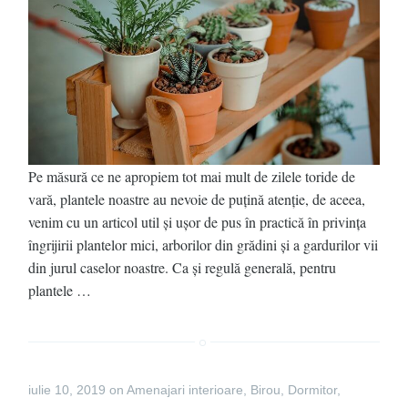
Pe măsură ce ne apropiem tot mai mult de zilele toride de
vară, plantele noastre au nevoie de puțină atenție, de aceea,
venim cu un articol util și ușor de pus în practică în privința
îngrijirii plantelor mici, arborilor din grădini și a gardurilor vii
din jurul caselor noastre. Ca și regulă generală, pentru
plantele …
iulie 10, 2019
on
Amenajari interioare
,
Birou
,
Dormitor
,