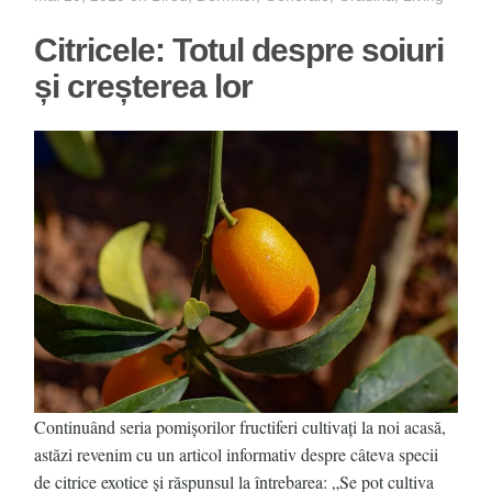
Citricele: Totul despre soiuri
și creșterea lor
Continuând seria pomișorilor fructiferi cultivați la noi acasă,
astăzi revenim cu un articol informativ despre câteva specii
de citrice exotice și răspunsul la întrebarea: „Se pot cultiva