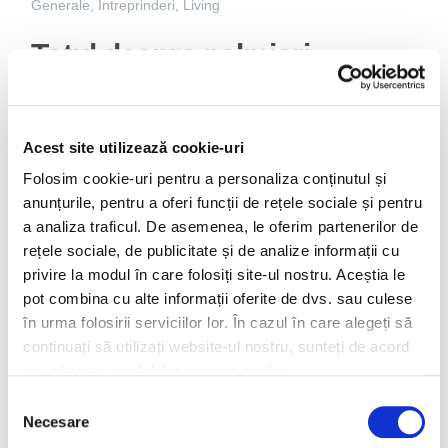
Generale
,
Intreprinderi
,
Living
Totul despre palmieri –
palmierii de interior, îngrijire,
sfaturi și lucruri interesante
Acest site utilizează cookie-uri
Folosim cookie-uri pentru a personaliza conținutul și
anunțurile, pentru a oferi funcții de rețele sociale și pentru
a analiza traficul. De asemenea, le oferim partenerilor de
rețele sociale, de publicitate și de analize informații cu
privire la modul în care folosiți site-ul nostru. Aceștia le
pot combina cu alte informații oferite de dvs. sau culese
în urma folosirii serviciilor lor. În cazul în care alegeți să
continuați să utilizați website-ul nostru, sunteți de acord
cu utilizarea modulelor noastre cookie.
Selecția
Necesare
consimțământului
Palmierii sunt plante tropicale sau subtropicale ce se