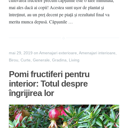
cultivarea fructelor precum căpșunile este o idee minunată,
mai ales dacă ai copii! Acestea sunt ușor de plantat și
întreținut, au un preț decent pe piață și rezultatul final va
merita munca depusă. Căpșunile …
mai 29, 2019
on
Amenajari exterioare
,
Amenajari interioare
,
Birou
,
Curte
,
Generale
,
Gradina
,
Living
Pomi fructiferi pentru
interior: Totul despre
îngrijirea lor